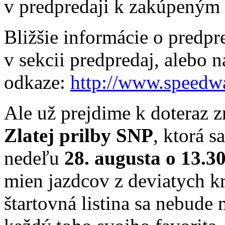
v predpredaji k zakúpeným 
Bližšie informácie o predpr
v sekcii predpredaj, alebo 
odkaze:
http://www.speedw
Ale už prejdime k doteraz z
Zlatej prilby SNP
, ktorá s
nedeľu
28. augusta o 13.3
mien jazdcov z deviatych kr
štartovná listina sa nebude 