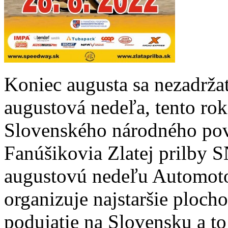
Koniec augusta sa nezadržat
augustová nedeľa, tento ro
Slovenského národného pov
Fanúšikovia Zlatej prilby S
augustovú nedeľu Automoto
organizuje najstaršie ploch
podujatie na Slovensku a t