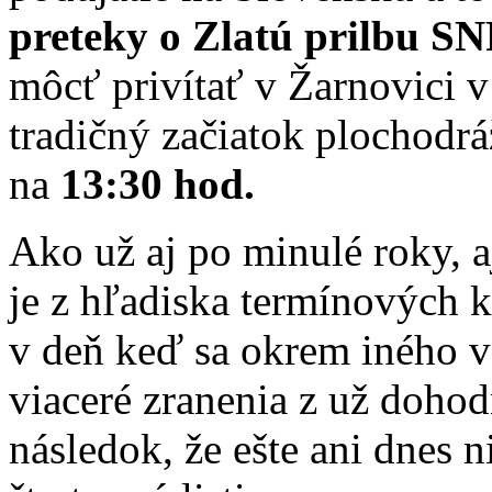
preteky o Zlatú prilbu S
môcť privítať v Žarnovici 
tradičný začiatok plochodr
na
13:30 hod.
Ako už aj po minulé roky, aj
je z hľadiska termínových k
v deň keď sa okrem iného v
viaceré zranenia z už doho
následok, že ešte ani dnes 