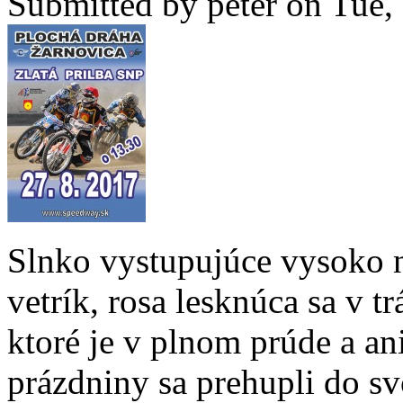
Submitted by
peter
on Tue, 
Slnko vystupujúce vysoko 
vetrík, rosa lesknúca sa v tr
ktoré je v plnom prúde a ani
prázdniny sa prehupli do sv