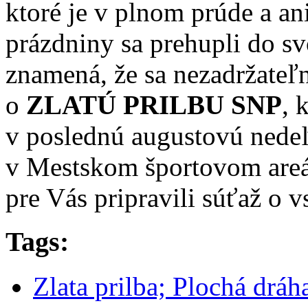
ktoré je v plnom prúde a ani
prázdniny sa prehupli do sv
znamená, že sa nezadržateľn
o
ZLATÚ PRILBU SNP
, 
v poslednú augustovú nedeľ
v Mestskom športovom areál
pre Vás pripravili súťaž o v
Tags:
Zlata prilba; Plochá dráh