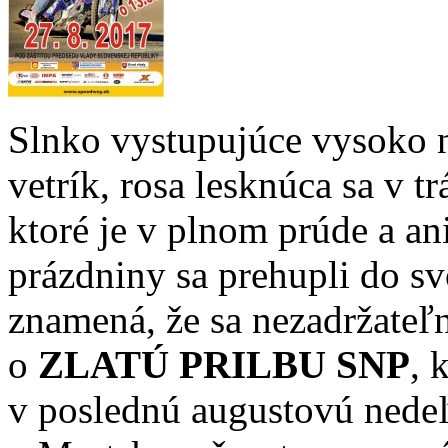
Slnko vystupujúce vysoko 
vetrík, rosa lesknúca sa v tr
ktoré je v plnom prúde a ani
prázdniny sa prehupli do sv
znamená, že sa nezadržateľn
o
ZLATÚ PRILBU SNP
, 
v poslednú augustovú nedeľ