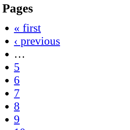
Pages
« first
‹ previous
…
5
6
7
8
9