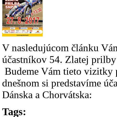
V nasledujúcom článku Vám
účastníkov 54. Zlatej pril
Budeme Vám tieto vizitky p
dnešnom si predstavíme úča
Dánska a Chorvátska:
Tags: