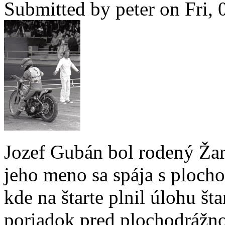
Submitted by
peter
on Fri, 
Jozef Gubán bol rodený Žar
jeho meno sa spája s ploch
kde na štarte plnil úlohu št
poriadok pred plochodrážn