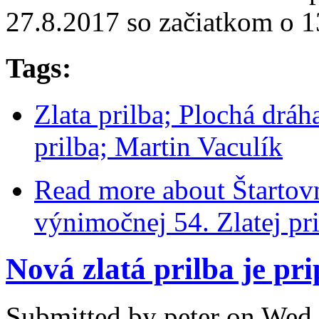
27.8.2017 so začiatkom o 1
Tags:
Zlata prilba; Plochá dráh
prilba; Martin Vaculík
Read more
about Štartovn
výnimočnej 54. Zlatej pr
Nová zlatá prilba je pr
Submitted by
peter
on Wed,