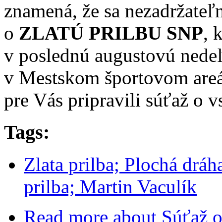
znamená, že sa nezadržateľn
o
ZLATÚ PRILBU SNP
, 
v poslednú augustovú nedeľ
v Mestskom športovom areál
pre Vás pripravili súťaž o v
Tags:
Zlata prilba; Plochá dráh
prilba; Martin Vaculík
Read more
about Súťaž o 