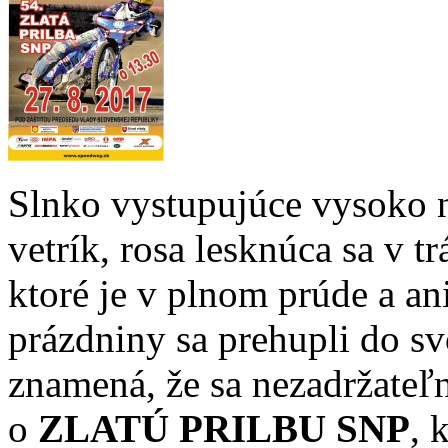
Slnko vystupujúce vysoko 
vetrík, rosa lesknúca sa v tr
ktoré je v plnom prúde a ani
prázdniny sa prehupli do sv
znamená, že sa nezadržateľn
o
ZLATÚ PRILBU SNP
, 