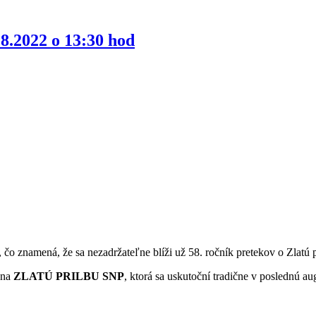
.8.2022 o 13:30 hod
j polovice, čo znamená, že sa nezadržateľne blíži už 58. r
 na
ZLATÚ PRILBU SNP
, ktorá sa uskutoční tradične v poslednú au