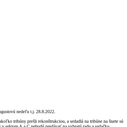
ugustovú nedeľu t.j. 28.8.2022.
ľko tribúny prešli rekonštrukciou, a sedadlá na tribúne na štarte sú
y v sektore A a C nebudú predávať na vybratú radu a sedačku.