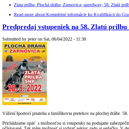
Zlata prilba; Plochá dráha; Zarnovica; speedway; 58. Zlatá pril
Read more
about Kompletné informácie ku Kvalifikácii do Gra
Predpredaj vstupeniek na 58. Zlatú prilbu
Submitted by
peter
on Sat, 06/04/2022 - 11:30
Vážení športoví priatelia a fanúšikovia pretekov na plochej dráhe 58.
Prichádzame opäť s možnosťou si vstupenky na podujatie zabezpečiť v 
očíslované. Tak máte možnosť si vybrať sektor, radu aj sedačku. V 