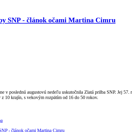
lby SNP - článok očami Martina Cimru
čne v poslednú augustovú nedeľu uskutočnila Zlatá prilba SNP. Jej 57.
ov z 10 krajín, s vekovým rozpätím od 16 do 50 rokov.
ba
 SNP - článok očami Martina Cimru