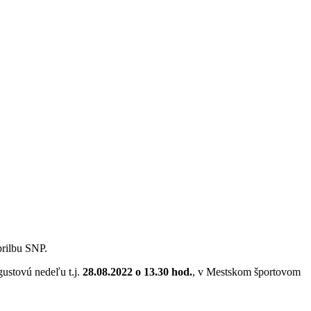
očník pretekov o Zlatú prilbu SNP.
gustovú nedeľu t.j.
28.08.2022 o 13.30 hod.
, v Mestskom športovom