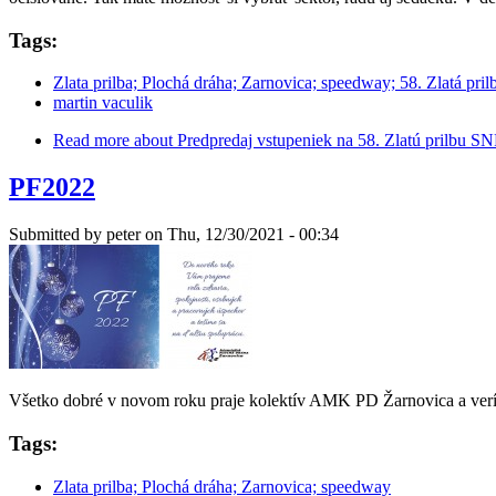
Tags:
Zlata prilba; Plochá dráha; Zarnovica; speedway; 58. Zlatá pril
martin vaculik
Read more
about Predpredaj vstupeniek na 58. Zlatú prilbu SN
PF2022
Submitted by
peter
on Thu, 12/30/2021 - 00:34
Všetko dobré v novom roku praje kolektív AMK PD Žarnovica a verí
Tags:
Zlata prilba; Plochá dráha; Zarnovica; speedway