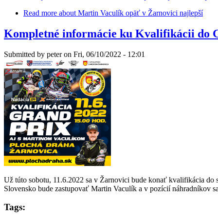
Read more
about Martin Vaculík opäť v Žarnovici najlepší
Kompletné informácie ku Kvalifikácii do 
Submitted by
peter
on Fri, 06/10/2022 - 12:01
Už túto sobotu, 11.6.2022 sa v Žarnovici bude konať kvalifikácia
Slovensko bude zastupovať Martin Vaculík a v pozícií náhradníkov sa 
Tags: