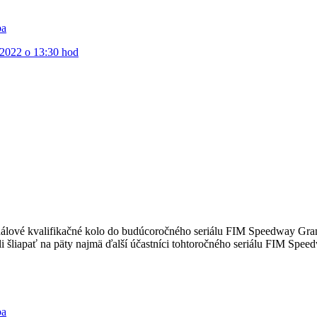
ba
8.2022 o 13:30 hod
ové kvalifikačné kolo do budúcoročného seriálu FIM Speedway Grand P
 šliapať na päty najmä ďalší účastníci tohtoročného seriálu FIM Spee
ba