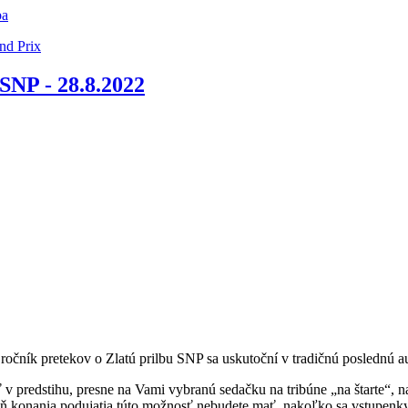
ba
nd Prix
 SNP - 28.8.2022
 ročník pretekov o Zlatú prilbu SNP sa uskutoční v tradičnú poslednú a
predstihu, presne na Vami vybranú sedačku na tribúne „na štarte“, nako
deň konania podujatia túto možnosť nebudete mať, nakoľko sa vstupenk