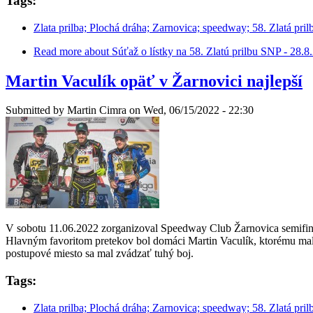
Tags:
Zlata prilba; Plochá dráha; Zarnovica; speedway; 58. Zlatá pril
Read more
about Súťaž o lístky na 58. Zlatú prilbu SNP - 28.
Martin Vaculík opäť v Žarnovici najlepší
Submitted by
Martin Cimra
on Wed, 06/15/2022 - 22:30
V sobotu 11.06.2022 zorganizoval Speedway Club Žarnovica semifinál
Hlavným favoritom pretekov bol domáci Martin Vaculík, ktorému mali
postupové miesto sa mal zvádzať tuhý boj.
Tags:
Zlata prilba; Plochá dráha; Zarnovica; speedway; 58. Zlatá pril